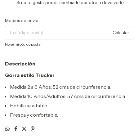
Si no te gusta, podés cambiarlo por otro o devolverlo.
Entregas para el CP:
Cambiar CP
Medios de envío
Calcular
No sé mi código postal
Descripción
Gorra estilo Trucker
Medida 2 a 6 Años: 52 cms de circunferencia.
Medida 10 Años/Adultos: 57 cms de circunferencia.
Hebilla ajustable.
Fresca y confortable.