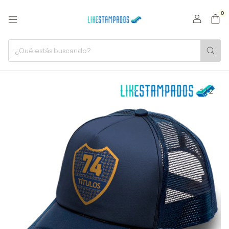
0
1
/
2