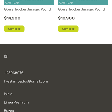
CANTIDAD
CANTIDAD
Gorra Trucker Jurassic World
Gorra Trucker Jurassic World
$14.900
$10.900
Comprar
Comprar
1125968976
likestampados@gmail.com
Inicio
Línea Premium
Buzos