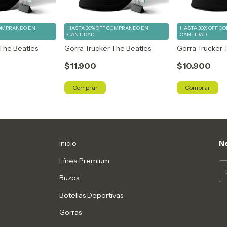
OMPRANDO EN
HASTA 30% OFF
COMPRANDO EN
HASTA 30% OFF
CO
CANTIDAD
CANTIDAD
 The Beatles
Gorra Trucker The Beatles
Gorra Trucker 
$11.900
$10.900
Comprar
Comprar
Inicio
Ne
Línea Premium
Buzos
Botellas Deportivas
Gorras