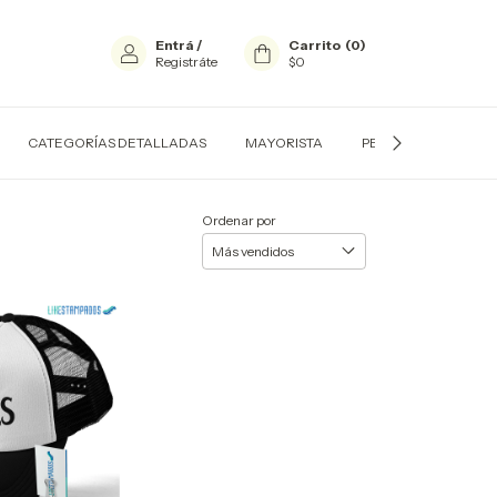
Entrá
/
Carrito
(
0
)
Registráte
$0
CATEGORÍAS DETALLADAS
MAYORISTA
PERSONALIZADOS
Ordenar por