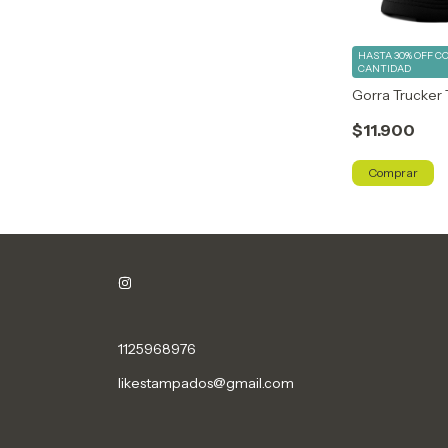
HASTA 30% OFF
C
CANTIDAD
Gorra Trucker
$11.900
Comprar
1125968976
likestampados@gmail.com