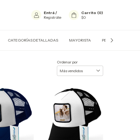
Entrá
/
Carrito
(
0
)
Registráte
$0
CATEGORÍAS DETALLADAS
MAYORISTA
PERSONALIZADOS
Ordenar por