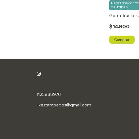
HASTA 30% OFF
C
CANTIDAD
Gorra Trucker
$14.900
Comprar
1125968976
likestampados@gmail.com