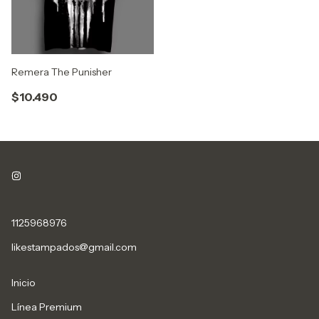
Remera The Punisher
$10.490
1125968976
likestampados@gmail.com
Inicio
Línea Premium