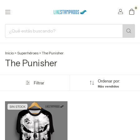
0
Inicio
>
Superhéroes
>
The Punisher
The Punisher
Ordenar por:
Filtrar
Más vendidos
SIN STOCK