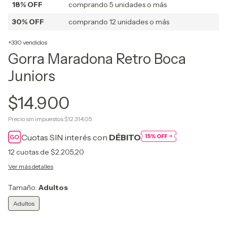
18% OFF
comprando 5 unidades o más
30% OFF
comprando 12 unidades o más
+330 vendidos
Gorra Maradona Retro Boca
Juniors
$14.900
Precio sin impuestos
$12.314,05
Cuotas SIN interés con
DÉBITO
12
cuotas de
$2.205,20
Ver más detalles
Tamaño:
Adultos
Adultos