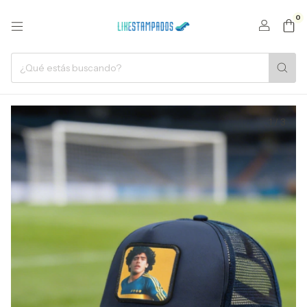
0
1
/
3