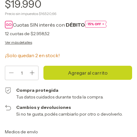
$19.990
Precio sin impuestos
$16.520,66
Cuotas SIN interés con
DÉBITO
12
cuotas de
$2.958,52
Ver más detalles
¡Solo quedan
2
en stock!
Compra protegida
Tus datos cuidados durante toda la compra.
Cambios y devoluciones
Si no te gusta, podés cambiarlo por otro o devolverlo.
Entregas para el CP:
Cambiar CP
Medios de envío