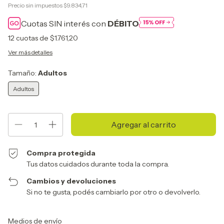
Precio sin impuestos
$9.834,71
Cuotas SIN interés con
DÉBITO
12
cuotas de
$1.761,20
Ver más detalles
Tamaño:
Adultos
Adultos
Compra protegida
Tus datos cuidados durante toda la compra.
Cambios y devoluciones
Si no te gusta, podés cambiarlo por otro o devolverlo.
Entregas para el CP:
Cambiar CP
Medios de envío